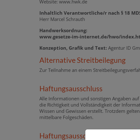
Website: www.hwk.de
Inhaltlich Verantwortliche/r nach § 18 MD
Herr Marcel Schrauth
Handwerksordnung:
www.gesetze-im-internet.de/hwo/index.ht
Konzeption, Grafik und Text:
Agentur ID G
Alternative Streitbeilegung
Zur Teilnahme an einem Streitbeilegungsverfahr
Haftungsausschluss
Alle Informationen und sonstigen Angaben auf 
die Richtigkeit und Vollständigkeit der Inform
Wissen und Gewissen erstellt. Trotzdem gelten
mittelbare Folgeschäden.
Haftungsausschluss für externe 