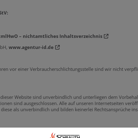
StV:
mlHwO – nichtamtliches Inhaltsverzeichnis
mbH,
www.agentur-id.de
en vor einer Verbraucherschlichtungsstelle sind wir nicht verpflic
dieser Website sind unverbindlich und unterliegen dem Vorbehalt
ationen sind ausgeschlossen. Alle auf unseren Internetseiten ver
 diese als unverbindlich und bilden keinerlei Rechtsansprüche in
Inhalte und Links